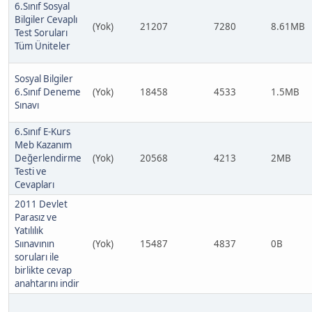
6.Sınıf Sosyal
Bilgiler Cevaplı
(Yok)
21207
7280
8.61MB
Test Soruları
Tüm Üniteler
Sosyal Bilgiler
6.Sınıf Deneme
(Yok)
18458
4533
1.5MB
Sınavı
6.Sınıf E-Kurs
Meb Kazanım
Değerlendirme
(Yok)
20568
4213
2MB
Testi ve
Cevapları
2011 Devlet
Parasız ve
Yatılılık
Sıınavının
(Yok)
15487
4837
0B
soruları ile
birlikte cevap
anahtarını indir