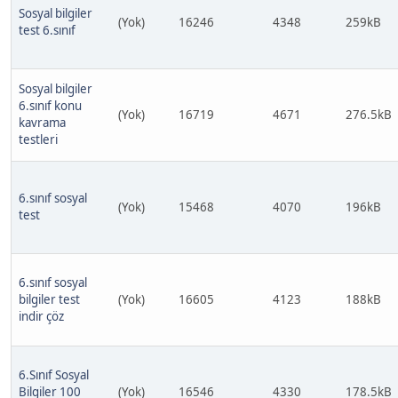
Sosyal bilgiler
(Yok)
16246
4348
259kB
test 6.sınıf
Sosyal bilgiler
6.sınıf konu
(Yok)
16719
4671
276.5kB
kavrama
testleri
6.sınıf sosyal
(Yok)
15468
4070
196kB
test
6.sınıf sosyal
bilgiler test
(Yok)
16605
4123
188kB
indir çöz
6.Sınıf Sosyal
Bilgiler 100
(Yok)
16546
4330
178.5kB