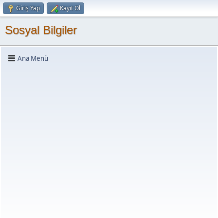
Giriş Yap
Kayıt Ol
Sosyal Bilgiler
Ana Menü