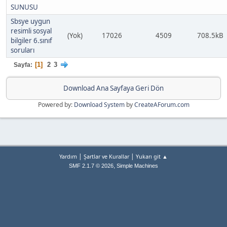
SUNUSU
Sbsye uygun
resimli sosyal
(Yok)
17026
4509
708.5kB
bilgiler 6.sınıf
soruları
1
2
3
Sayfa
Download Ana Sayfaya Geri Dön
Powered by:
Download System
by
CreateAForum.com
|
|
Yardım
Şartlar ve Kurallar
Yukarı git ▲
,
SMF 2.1.7 © 2026
Simple Machines