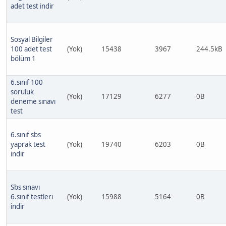
adet test indir
Sosyal Bilgiler
100 adet test
(Yok)
15438
3967
244.5kB
bölüm 1
6.sınıf 100
soruluk
(Yok)
17129
6277
0B
deneme sınavı
test
6.sınıf sbs
yaprak test
(Yok)
19740
6203
0B
indir
Sbs sınavı
6.sınıf testleri
(Yok)
15988
5164
0B
indir