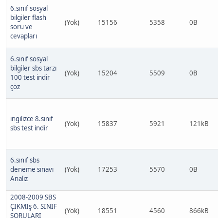
6.sınıf sosyal
bilgiler flash
(Yok)
15156
5358
0B
soru ve
cevapları
6.sınıf sosyal
bilgiler sbs tarzı
(Yok)
15204
5509
0B
100 test indir
çöz
ıngilizce 8.sınıf
(Yok)
15837
5921
121kB
sbs test indir
6.sınıf sbs
deneme sınavı
(Yok)
17253
5570
0B
Analiz
2008-2009 SBS
ÇIKMIş 6. SINIF
(Yok)
18551
4560
866kB
SORULARI