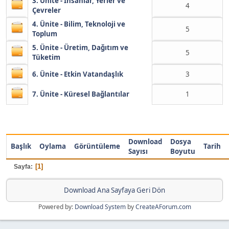
3. Ünite - İnsanlar, Yerler ve
4
Çevreler
4. Ünite - Bilim, Teknoloji ve
5
Toplum
5. Ünite - Üretim, Dağıtım ve
5
Tüketim
6. Ünite - Etkin Vatandaşlık
3
7. Ünite - Küresel Bağlantılar
1
Download
Dosya
Başlık
Oylama
Görüntüleme
Tarih
Sayısı
Boyutu
1
Sayfa
Download Ana Sayfaya Geri Dön
Powered by:
Download System
by
CreateAForum.com