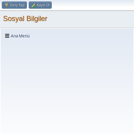
Giriş Yap
Kayıt Ol
Sosyal Bilgiler
Ana Menü