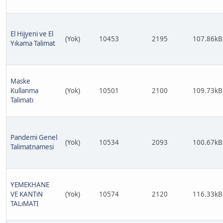
El Hijyeni ve El
(Yok)
10453
2195
107.86kB
Yıkama Talimat
Maske
Kullanma
(Yok)
10501
2100
109.73kB
Talimatı
Pandemi Genel
(Yok)
10534
2093
100.67kB
Talimatnamesi
YEMEKHANE
VE KANTıN
(Yok)
10574
2120
116.33kB
TALıMATI