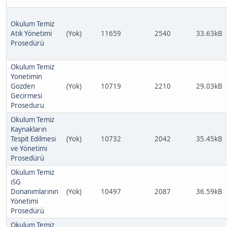
Okulum Temiz
Atık Yönetimi
(Yok)
11659
2540
33.63kB
Prosedürü
Okulum Temiz
Yonetimin
Gozden
(Yok)
10719
2210
29.03kB
Gecirmesi
Proseduru
Okulum Temiz
Kaynakların
Tespit Edilmesi
(Yok)
10732
2042
35.45kB
ve Yönetimi
Prosedürü
Okulum Temiz
ıSG
Donanımlarının
(Yok)
10497
2087
36.59kB
Yönetimi
Prosedürü
Okulum Temiz