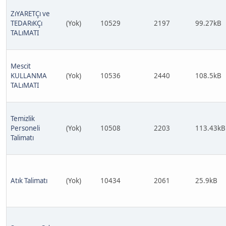
ZıYARETÇı ve
TEDARıKÇı
(Yok)
10529
2197
99.27kB
TALıMATI
Mescit
KULLANMA
(Yok)
10536
2440
108.5kB
TALıMATI
Temizlik
Personeli
(Yok)
10508
2203
113.43kB
Talimatı
Atık Talimatı
(Yok)
10434
2061
25.9kB