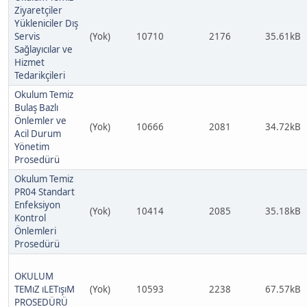
Ziyaretçiler
Yükleniciler Dış
Servis
(Yok)
10710
2176
35.61kB
Sağlayıcılar ve
Hizmet
Tedarikçileri
Okulum Temiz
Bulaş Bazlı
Önlemler ve
(Yok)
10666
2081
34.72kB
Acil Durum
Yönetim
Prosedürü
Okulum Temiz
PR04 Standart
Enfeksiyon
(Yok)
10414
2085
35.18kB
Kontrol
Önlemleri
Prosedürü
OKULUM
TEMıZ ıLETışıM
(Yok)
10593
2238
67.57kB
PROSEDÜRÜ