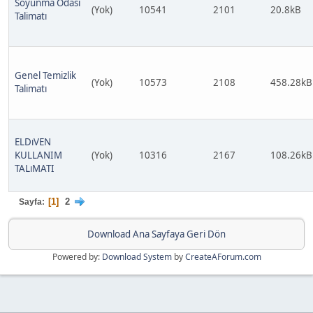
Soyunma Odası
(Yok)
10541
2101
20.8kB
Talimatı
Genel Temizlik
(Yok)
10573
2108
458.28kB
Talimatı
ELDıVEN
KULLANIM
(Yok)
10316
2167
108.26kB
TALıMATI
1
2
Sayfa
Download Ana Sayfaya Geri Dön
Powered by:
Download System
by
CreateAForum.com