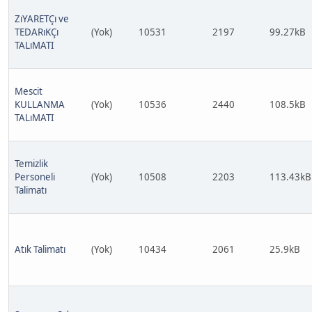
ZıYARETÇı ve
TEDARıKÇı
(Yok)
10531
2197
99.27kB
TALıMATI
Mescit
KULLANMA
(Yok)
10536
2440
108.5kB
TALıMATI
Temizlik
Personeli
(Yok)
10508
2203
113.43kB
Talimatı
Atık Talimatı
(Yok)
10434
2061
25.9kB