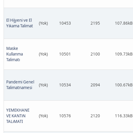
El Hijyeni ve El
(Yok)
10453
2195
107.86kB
Yıkama Talimat
Maske
Kullanma
(Yok)
10501
2100
109.73kB
Talimatı
Pandemi Genel
(Yok)
10534
2094
100.67kB
Talimatnamesi
YEMEKHANE
VE KANTıN
(Yok)
10576
2120
116.33kB
TALıMATI