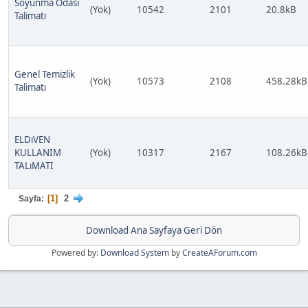
Soyunma Odası
(Yok)
10542
2101
20.8kB
Talimatı
Genel Temizlik
(Yok)
10573
2108
458.28kB
Talimatı
ELDıVEN
KULLANIM
(Yok)
10317
2167
108.26kB
TALıMATI
1
2
Sayfa
Download Ana Sayfaya Geri Dön
Powered by:
Download System
by
CreateAForum.com