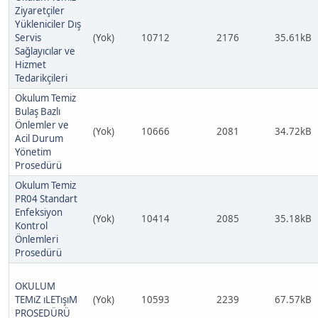
Ziyaretçiler
Yükleniciler Dış
Servis
(Yok)
10712
2176
35.61kB
Sağlayıcılar ve
Hizmet
Tedarikçileri
Okulum Temiz
Bulaş Bazlı
Önlemler ve
(Yok)
10666
2081
34.72kB
Acil Durum
Yönetim
Prosedürü
Okulum Temiz
PR04 Standart
Enfeksiyon
(Yok)
10414
2085
35.18kB
Kontrol
Önlemleri
Prosedürü
OKULUM
TEMıZ ıLETışıM
(Yok)
10593
2239
67.57kB
PROSEDÜRÜ