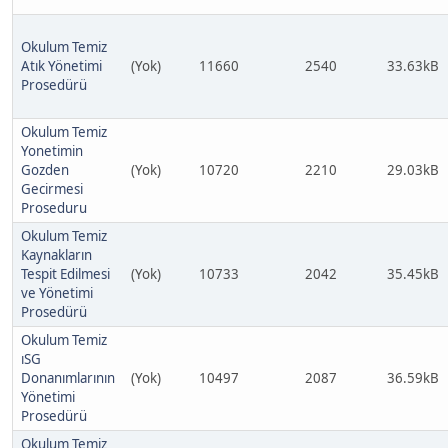
Okulum Temiz
Atık Yönetimi
(Yok)
11660
2540
33.63kB
Prosedürü
Okulum Temiz
Yonetimin
Gozden
(Yok)
10720
2210
29.03kB
Gecirmesi
Proseduru
Okulum Temiz
Kaynakların
Tespit Edilmesi
(Yok)
10733
2042
35.45kB
ve Yönetimi
Prosedürü
Okulum Temiz
ıSG
Donanımlarının
(Yok)
10497
2087
36.59kB
Yönetimi
Prosedürü
Okulum Temiz