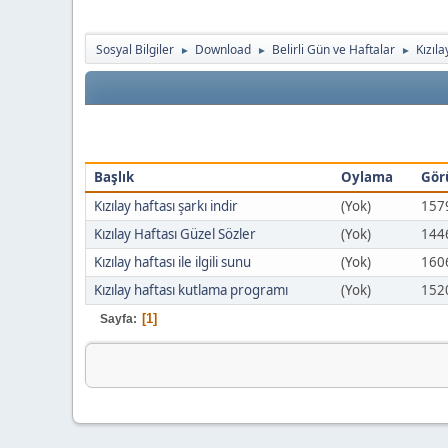
Sosyal Bilgiler
Download
Belirli Gün ve Haftalar
Kızıla
►
►
►
Başlık
Oylama
Gör
Kızılay haftası şarkı indir
(Yok)
157
Kızılay Haftası Güzel Sözler
(Yok)
144
Kızılay haftası ile ilgili sunu
(Yok)
160
Kızılay haftası kutlama programı
(Yok)
152
1
Sayfa