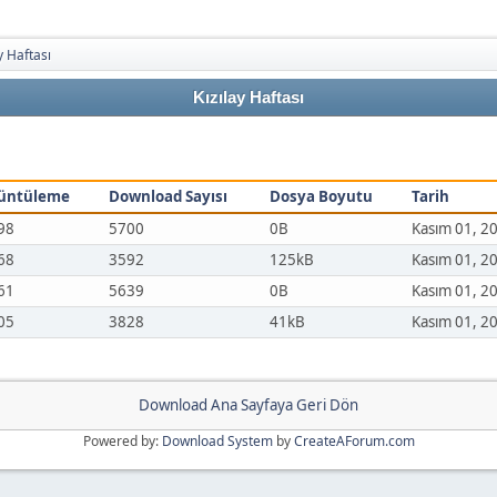
y Haftası
Kızılay Haftası
üntüleme
Download Sayısı
Dosya Boyutu
Tarih
98
5700
0B
Kasım 01, 2
68
3592
125kB
Kasım 01, 2
61
5639
0B
Kasım 01, 2
05
3828
41kB
Kasım 01, 2
Download Ana Sayfaya Geri Dön
Powered by:
Download System
by
CreateAForum.com