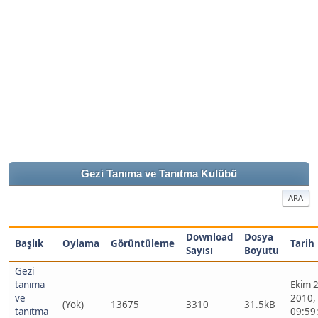
Gezi Tanıma ve Tanıtma Kulübü
ARA
Download
Dosya
Başlık
Oylama
Görüntüleme
Tarih
Sayısı
Boyutu
Gezi
tanıma
Ekim 2
ve
2010,
(Yok)
13675
3310
31.5kB
tanıtma
09:59