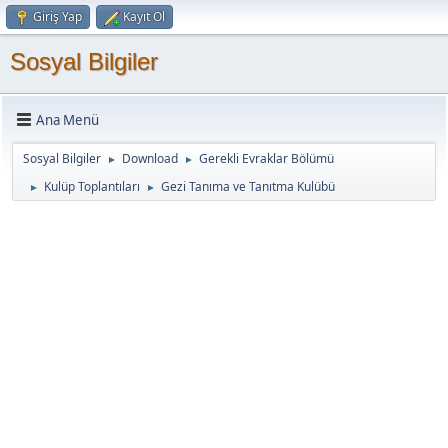
Giriş Yap
Kayıt Ol
Sosyal Bilgiler
Ana Menü
Sosyal Bilgiler
Download
Gerekli Evraklar Bölümü
►
►
Kulüp Toplantıları
Gezi Tanıma ve Tanıtma Kulübü
►
►