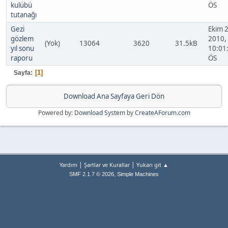
kulübü
ÖS
tutanağı
Gezi
Ekim 2
gözlem
2010,
(Yok)
13064
3620
31.5kB
yıl sonu
10:01
raporu
ÖS
1
Sayfa
Download Ana Sayfaya Geri Dön
Powered by:
Download System
by
CreateAForum.com
|
|
Yardım
Şartlar ve Kurallar
Yukarı git ▲
,
SMF 2.1.7 © 2026
Simple Machines