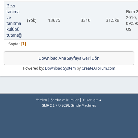
Gezi
tanıma
Ekim 2
ve
2010,
(Yok)
13675
3310
31.5kB
tanıtma
09:59
kulübü
ÖS
tutanağı
1
Sayfa
Download Ana Sayfaya Geri Dön
Powered by:
Download System
by
CreateAForum.com
|
|
Yardım
Şartlar ve Kurallar
Yukarı git ▲
,
SMF 2.1.7 © 2026
Simple Machines