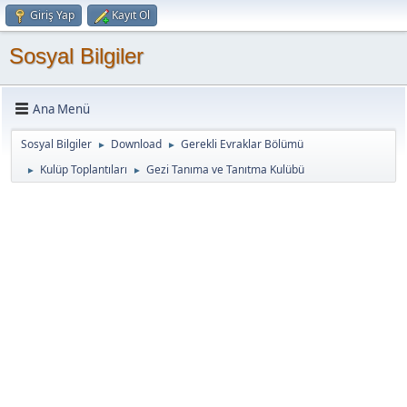
Giriş Yap
Kayıt Ol
Sosyal Bilgiler
Ana Menü
Sosyal Bilgiler
Download
Gerekli Evraklar Bölümü
►
►
Kulüp Toplantıları
Gezi Tanıma ve Tanıtma Kulübü
►
►