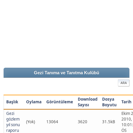
Gezi Tanıma ve Tanıtma Kulübü
ARA
Download
Dosya
Başlık
Oylama
Görüntüleme
Tarih
Sayısı
Boyutu
Gezi
Ekim 2
gözlem
2010,
(Yok)
13064
3620
31.5kB
yıl sonu
10:01
raporu
ÖS