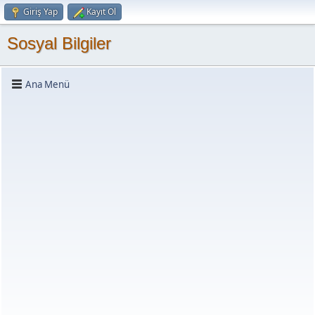
Giriş Yap
Kayıt Ol
Sosyal Bilgiler
Ana Menü