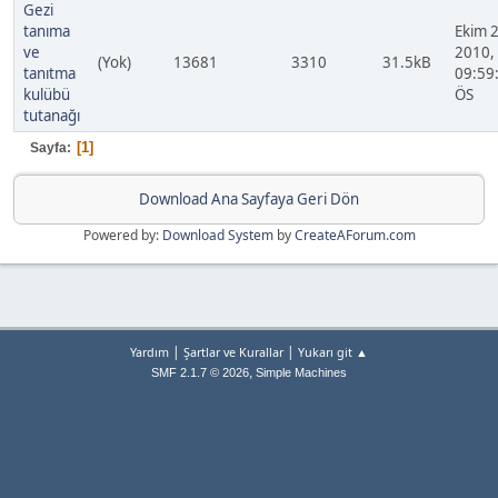
Gezi
tanıma
Ekim 2
ve
2010,
(Yok)
13681
3310
31.5kB
tanıtma
09:59
kulübü
ÖS
tutanağı
1
Sayfa
Download Ana Sayfaya Geri Dön
Powered by:
Download System
by
CreateAForum.com
|
|
Yardım
Şartlar ve Kurallar
Yukarı git ▲
,
SMF 2.1.7 © 2026
Simple Machines