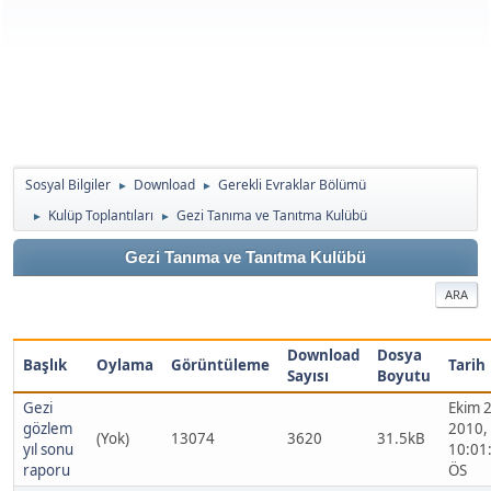
Sosyal Bilgiler
Download
Gerekli Evraklar Bölümü
►
►
Kulüp Toplantıları
Gezi Tanıma ve Tanıtma Kulübü
►
►
Gezi Tanıma ve Tanıtma Kulübü
ARA
Download
Dosya
Başlık
Oylama
Görüntüleme
Tarih
Sayısı
Boyutu
Gezi
Ekim 2
gözlem
2010,
(Yok)
13074
3620
31.5kB
yıl sonu
10:01
raporu
ÖS