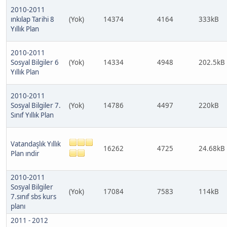
2010-2011
ınkılap Tarihi 8
(Yok)
14374
4164
333kB
Yıllık Plan
2010-2011
Sosyal Bilgiler 6
(Yok)
14334
4948
202.5kB
Yıllık Plan
2010-2011
Sosyal Bilgiler 7.
(Yok)
14786
4497
220kB
Sınıf Yıllık Plan
Vatandaşlık Yıllık
16262
4725
24.68kB
Plan ındir
2010-2011
Sosyal Bilgiler
(Yok)
17084
7583
114kB
7.sınıf sbs kurs
planı
2011 - 2012