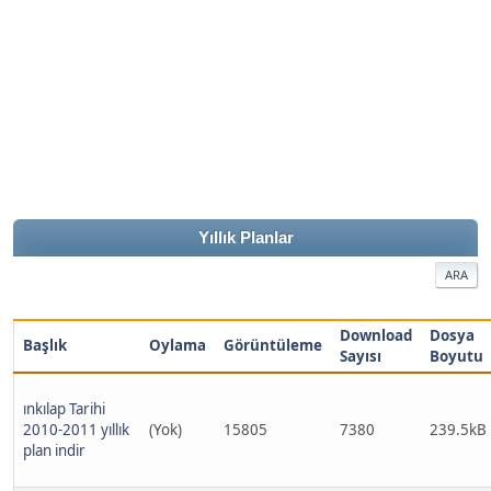
Yıllık Planlar
ARA
Download
Dosya
Başlık
Oylama
Görüntüleme
Sayısı
Boyutu
ınkılap Tarihi
2010-2011 yıllık
(Yok)
15805
7380
239.5kB
plan indir