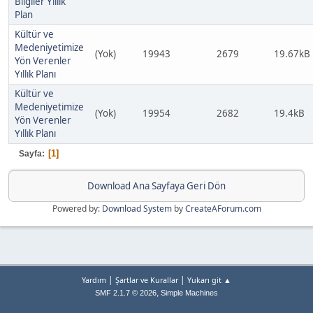
Bilgiler Yıllık
Plan
Kültür ve
Medeniyetimize
(Yok)
19943
2679
19.67kB
Yön Verenler
Yıllık Planı
Kültür ve
Medeniyetimize
(Yok)
19954
2682
19.4kB
Yön Verenler
Yıllık Planı
1
Sayfa
Download Ana Sayfaya Geri Dön
Powered by:
Download System
by
CreateAForum.com
|
|
Yardım
Şartlar ve Kurallar
Yukarı git ▲
,
SMF 2.1.7 © 2026
Simple Machines