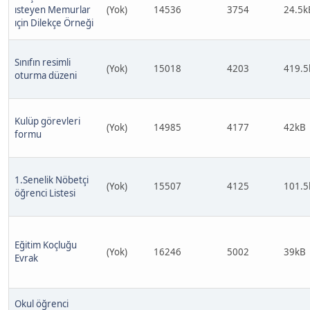
ısteyen Memurlar
(Yok)
14536
3754
24.5k
ıçin Dilekçe Örneği
Sınıfın resimli
(Yok)
15018
4203
419.5
oturma düzeni
Kulüp görevleri
(Yok)
14985
4177
42kB
formu
1.Senelik Nöbetçi
(Yok)
15507
4125
101.5
öğrenci Listesi
Eğitim Koçluğu
(Yok)
16246
5002
39kB
Evrak
Okul öğrenci