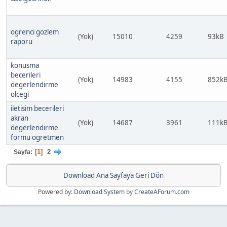
ogrenci gozlem
(Yok)
15010
4259
93kB
raporu
konusma
becerileri
(Yok)
14983
4155
852k
degerlendirme
olcegi
iletisim becerileri
akran
(Yok)
14687
3961
111k
degerlendirme
formu ogretmen
1
2
Sayfa
Download Ana Sayfaya Geri Dön
Powered by:
Download System
by
CreateAForum.com