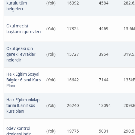
kurulu tüm
(Yok)
16392
4584
282.6
belgeleri
Okul meclisi
(Yok)
17324
4469
13.6k
başkanın görevleri
Okul gezisi için
gerekli evraklar
(Yok)
15727
3954
319.5
nelerdir
Halk Eğitim Sosyal
Bilgiler 6.sınıf Kurs
(Yok)
16642
7144
135k
Planı
Halk Eğitim ınkılap
tarihi 8.sınıf sbs
(Yok)
26240
13094
209k
kurs planı
odev kontrol
(Yok)
19775
5031
290.5
cizelgesi indir