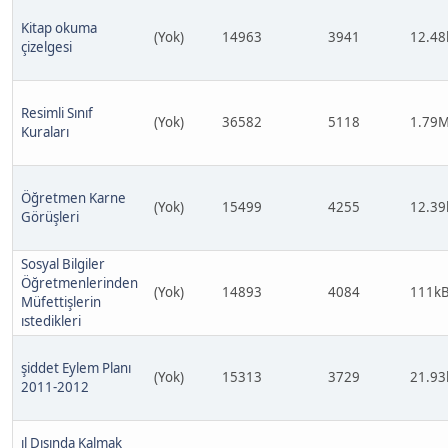
Kitap okuma
(Yok)
14963
3941
12.48
çizelgesi
Resimli Sınıf
(Yok)
36582
5118
1.79
Kuraları
Öğretmen Karne
(Yok)
15499
4255
12.39
Görüşleri
Sosyal Bilgiler
Öğretmenlerinden
(Yok)
14893
4084
111k
Müfettişlerin
ıstedikleri
şiddet Eylem Planı
(Yok)
15313
3729
21.93
2011-2012
ıl Dışında Kalmak