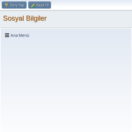
Giriş Yap
Kayıt Ol
Sosyal Bilgiler
Ana Menü