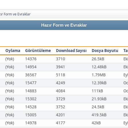
ır Form ve Evraklar
Hazır Form ve Evraklar
Oylama
Görüntüleme
Download Sayısı
Dosya Boyutu
Ta
(Yok)
14376
3710
26.5kB
Ek
(Yok)
14954
3941
12.48kB
Ek
(Yok)
36567
5118
1.79MB
Ey
(Yok)
15477
4249
12.39kB
Oc
(Yok)
14883
4084
111kB
Oc
(Yok)
15302
3729
21.93kB
Ek
(Yok)
14528
3752
24.5kB
Ek
(Yok)
15005
4201
419.5kB
Ek
(Yok)
14978
4177
42kB
Ey