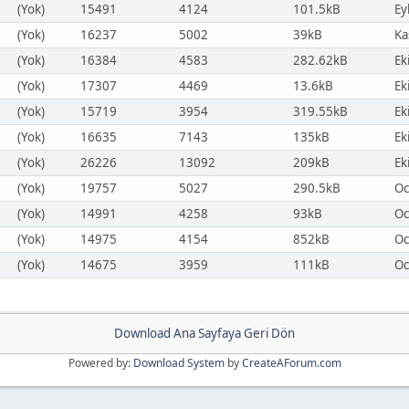
(Yok)
15491
4124
101.5kB
Ey
(Yok)
16237
5002
39kB
Ka
(Yok)
16384
4583
282.62kB
Ek
(Yok)
17307
4469
13.6kB
Ek
(Yok)
15719
3954
319.55kB
Ek
(Yok)
16635
7143
135kB
Ek
(Yok)
26226
13092
209kB
Ek
(Yok)
19757
5027
290.5kB
Oc
(Yok)
14991
4258
93kB
Oc
(Yok)
14975
4154
852kB
Oc
(Yok)
14675
3959
111kB
Oc
Download Ana Sayfaya Geri Dön
Powered by:
Download System
by
CreateAForum.com