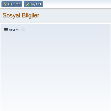
Giriş Yap
Kayıt Ol
Sosyal Bilgiler
Ana Menü