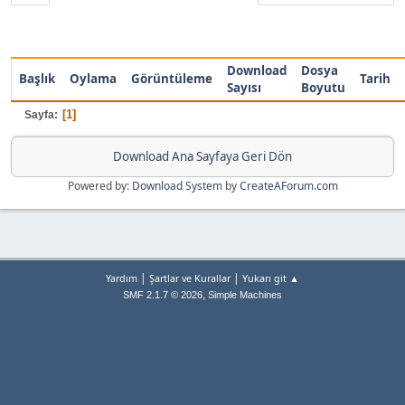
Download
Dosya
Başlık
Oylama
Görüntüleme
Tarih
Sayısı
Boyutu
1
Sayfa
Download Ana Sayfaya Geri Dön
Powered by:
Download System
by
CreateAForum.com
|
|
Yardım
Şartlar ve Kurallar
Yukarı git ▲
,
SMF 2.1.7 © 2026
Simple Machines