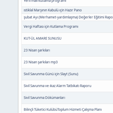
Yerli malı kutlama programı
ıstiklal Marşının Kabulü ıçin Hazır Pano
şubat Ayı (Merhamet-yardımlaşma) Değerler Eğitimi Rapo
Vergi Haftası için Kutlama Programı
KUT-ÜL AMARE SUNUSU
23 Nisan şarkıları
23 Nisan şarkıları mp3
Sivil Savunma Günü için Slayt (Sunu)
Sivil Savunma ve ıkaz Alarm Tatbikatı Raporu
Sivil Savunma Dökümanları
Bilinçli Tüketici KulübüToplum Hizmeti Çalışma Planı