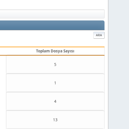
ARA
Toplam Dosya Sayısı
5
1
4
13