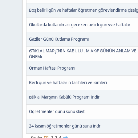
Boş belirli gün ve haftalar öğretmen görevlendirme çizelg
Okullarda kutlanılması gereken belirli gün vve haftalar
Gaziler Günü Kutlama Programı
ıSTıKLAL MARşININ KABULU . M AKıF GÜNÜN ANLAM VE
ÖNEMı
Orman Haftası Programı
Berli gün ve haftaların tarihleri ve isimleri
ıstiklal Marşının Kabülü Programı indir
Öğretmenler günü sunu slayt
24 kasım öğretmenler günü sunu indr
1
2
3
4