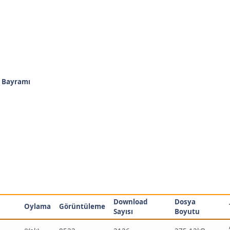
k Bayramı
Download
Dosya
Oylama
Görüntüleme
Sayısı
Boyutu