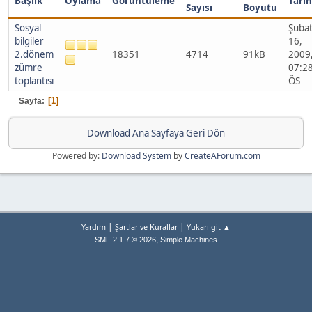
Başlık
Oylama
Görüntüleme
Tarih
Sayısı
Boyutu
Sosyal
Şuba
bilgiler
16,
2.dönem
18351
4714
91kB
2009
zümre
07:2
toplantısı
ÖS
1
Sayfa
Download Ana Sayfaya Geri Dön
Powered by:
Download System
by
CreateAForum.com
|
|
Yardım
Şartlar ve Kurallar
Yukarı git ▲
,
SMF 2.1.7 © 2026
Simple Machines