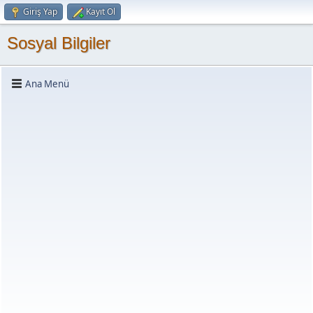
Giriş Yap
Kayıt Ol
Sosyal Bilgiler
Ana Menü