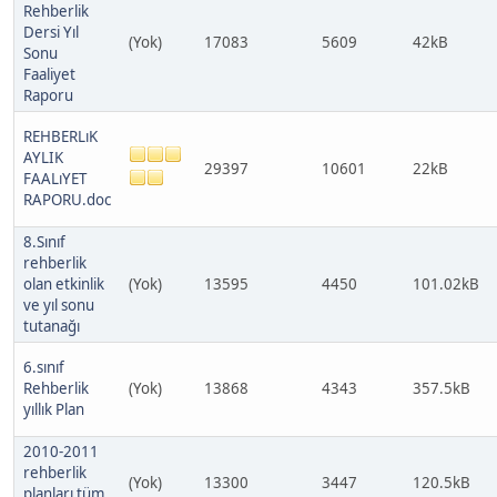
Rehberlik
Dersi Yıl
(Yok)
17083
5609
42kB
Sonu
Faaliyet
Raporu
REHBERLıK
AYLIK
29397
10601
22kB
FAALıYET
RAPORU.doc
8.Sınıf
rehberlik
olan etkinlik
(Yok)
13595
4450
101.02kB
ve yıl sonu
tutanağı
6.sınıf
Rehberlik
(Yok)
13868
4343
357.5kB
yıllık Plan
2010-2011
rehberlik
(Yok)
13300
3447
120.5kB
planları tüm