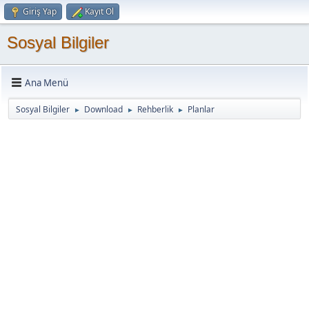
Giriş Yap
Kayıt Ol
Sosyal Bilgiler
Ana Menü
Sosyal Bilgiler
Download
Rehberlik
Planlar
►
►
►