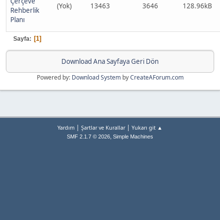
Çerçeve
(Yok)
13463
3646
128.96kB
Rehberlik
Planı
1
Sayfa
Download Ana Sayfaya Geri Dön
Powered by:
Download System
by
CreateAForum.com
|
|
Yardım
Şartlar ve Kurallar
Yukarı git ▲
,
SMF 2.1.7 © 2026
Simple Machines