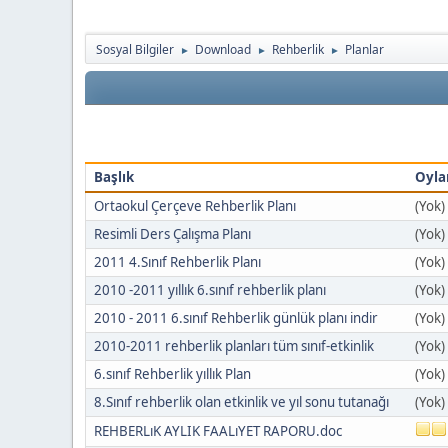
Sosyal Bilgiler
Download
Rehberlik
Planlar
►
►
►
Başlık
Oyl
Ortaokul Çerçeve Rehberlik Planı
(Yok)
Resimli Ders Çalışma Planı
(Yok)
2011 4.Sınıf Rehberlik Planı
(Yok)
2010 -2011 yıllık 6.sınıf rehberlik planı
(Yok)
2010 - 2011 6.sınıf Rehberlik günlük planı indir
(Yok)
2010-2011 rehberlik planları tüm sınıf-etkinlik
(Yok)
6.sınıf Rehberlik yıllık Plan
(Yok)
8.Sınıf rehberlik olan etkinlik ve yıl sonu tutanağı
(Yok)
REHBERLıK AYLIK FAALıYET RAPORU.doc