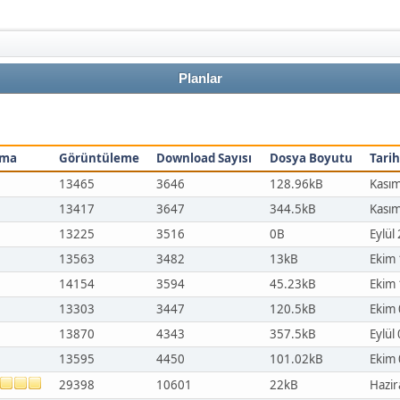
Planlar
ama
Görüntüleme
Download Sayısı
Dosya Boyutu
Tarih
13465
3646
128.96kB
Kasım
13417
3647
344.5kB
Kasım
13225
3516
0B
Eylül
13563
3482
13kB
Ekim 
14154
3594
45.23kB
Ekim 
13303
3447
120.5kB
Ekim 
13870
4343
357.5kB
Eylül
13595
4450
101.02kB
Ekim 
29398
10601
22kB
Hazir