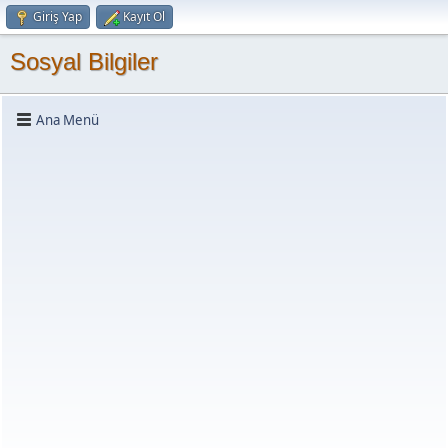
Giriş Yap
Kayıt Ol
Sosyal Bilgiler
Ana Menü