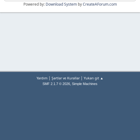
Powered by:
Download System
by
CreateAForum.com
|
|
Yardım
Şartlar ve Kurallar
Yukarı git ▲
,
SMF 2.1.7 © 2026
Simple Machines