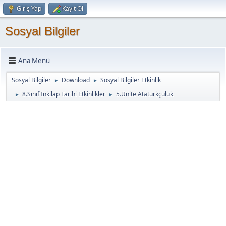
Giriş Yap
Kayıt Ol
Sosyal Bilgiler
Ana Menü
Sosyal Bilgiler
Download
Sosyal Bilgiler Etkinlik
►
►
8.Sınıf İnkilap Tarihi Etkinlikler
5.Ünite Atatürkçülük
►
►