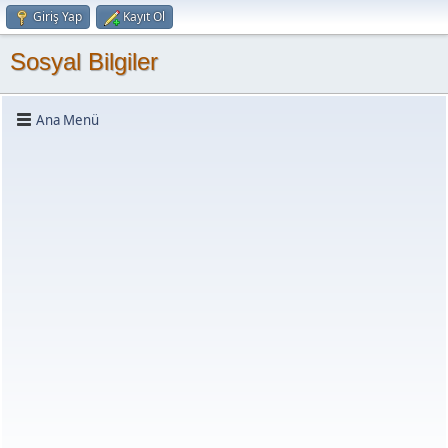
Giriş Yap
Kayıt Ol
Sosyal Bilgiler
Ana Menü