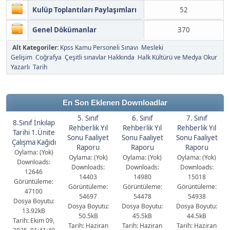
Kulüp Toplantıları Paylaşımları
52
Genel Dökümanlar
370
Alt Kategoriler:
Kpss Kamu Personeli Sınavı
Mesleki
Gelişim
Coğrafya
Çeşitli sınavlar Hakkında
Halk Kültürü ve Medya Okur
Yazarlı
Tarih
En Son Eklenen Downloadlar
5. Sınıf
6. Sınıf
7. Sınıf
8.Sınıf İnkılap
Rehberlik Yıl
Rehberlik Yıl
Rehberlik Yıl
Tarihi 1.Ünite
Sonu Faaliyet
Sonu Faaliyet
Sonu Faaliyet
Çalışma Kağıdı
Raporu
Raporu
Raporu
Oylama: (Yok)
Oylama: (Yok)
Oylama: (Yok)
Oylama: (Yok)
Downloads:
Downloads:
Downloads:
Downloads:
12646
14403
14980
15018
Görüntüleme:
Görüntüleme:
Görüntüleme:
Görüntüleme:
47100
54697
54478
54938
Dosya Boyutu:
Dosya Boyutu:
Dosya Boyutu:
Dosya Boyutu:
13.92kB
50.5kB
45.5kB
44.5kB
Tarih: Ekim 09,
Tarih: Haziran
Tarih: Haziran
Tarih: Haziran