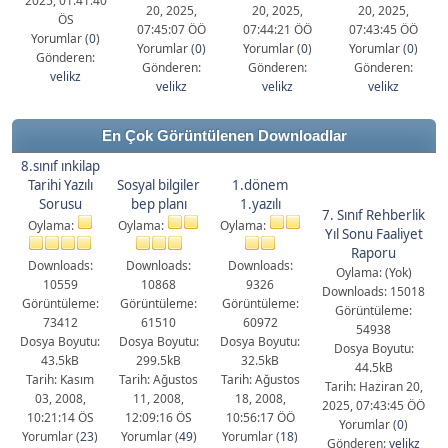
2025, 01:41:40
20, 2025,
20, 2025,
20, 2025,
ÖS
07:45:07 ÖÖ
07:44:21 ÖÖ
07:43:45 ÖÖ
Yorumlar (
0
)
Yorumlar (
0
)
Yorumlar (
0
)
Yorumlar (
0
)
Gönderen:
Gönderen:
Gönderen:
Gönderen:
velikz
velikz
velikz
velikz
En Çok Görüntülenen Downloadlar
8.sınıf ınkilap
Tarihi Yazılı
Sosyal bilgiler
1.dönem
Sorusu
bep planı
1.yazılı
7. Sınıf Rehberlik
Oylama:
Oylama:
Oylama:
Yıl Sonu Faaliyet
Raporu
Downloads:
Downloads:
Downloads:
Oylama: (Yok)
10559
10868
9326
Downloads: 15018
Görüntüleme:
Görüntüleme:
Görüntüleme:
Görüntüleme:
73412
61510
60972
54938
Dosya Boyutu:
Dosya Boyutu:
Dosya Boyutu:
Dosya Boyutu:
43.5kB
299.5kB
32.5kB
44.5kB
Tarih: Kasım
Tarih: Ağustos
Tarih: Ağustos
Tarih: Haziran 20,
03, 2008,
11, 2008,
18, 2008,
2025, 07:43:45 ÖÖ
10:21:14 ÖS
12:09:16 ÖS
10:56:17 ÖÖ
Yorumlar (
0
)
Yorumlar (
23
)
Yorumlar (
49
)
Yorumlar (
18
)
Gönderen:
velikz