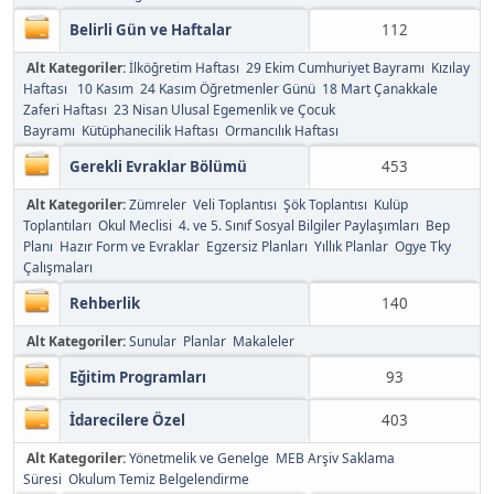
Belirli Gün ve Haftalar
112
Alt Kategoriler:
İlköğretim Haftası
29 Ekim Cumhuriyet Bayramı
Kızılay
Haftası
10 Kasım
24 Kasım Öğretmenler Günü
18 Mart Çanakkale
Zaferi Haftası
23 Nisan Ulusal Egemenlik ve Çocuk
Bayramı
Kütüphanecilik Haftası
Ormancılık Haftası
Gerekli Evraklar Bölümü
453
Alt Kategoriler:
Zümreler
Veli Toplantısı
Şök Toplantısı
Kulüp
Toplantıları
Okul Meclisi
4. ve 5. Sınıf Sosyal Bilgiler Paylaşımları
Bep
Planı
Hazır Form ve Evraklar
Egzersiz Planları
Yıllık Planlar
Ogye Tky
Çalışmaları
Rehberlik
140
Alt Kategoriler:
Sunular
Planlar
Makaleler
Eğitim Programları
93
İdarecilere Özel
403
Alt Kategoriler:
Yönetmelik ve Genelge
MEB Arşiv Saklama
Süresi
Okulum Temiz Belgelendirme