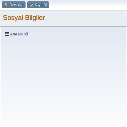
Giriş Yap
Kayıt Ol
Sosyal Bilgiler
Ana Menü