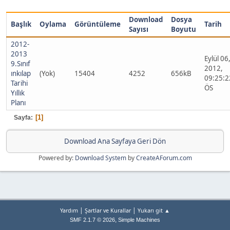
Download
Dosya
Başlık
Oylama
Görüntüleme
Tarih
Sayısı
Boyutu
2012-
2013
Eylül 06
9.Sınıf
2012,
ınkılap
(Yok)
15404
4252
656kB
09:25:2
Tarihi
ÖS
Yıllık
Planı
1
Sayfa
Download Ana Sayfaya Geri Dön
Powered by:
Download System
by
CreateAForum.com
|
|
Yardım
Şartlar ve Kurallar
Yukarı git ▲
,
SMF 2.1.7 © 2026
Simple Machines