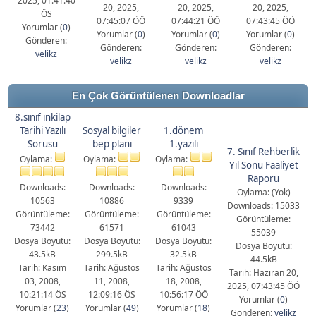
2025, 01:41:40
20, 2025,
20, 2025,
20, 2025,
ÖS
07:45:07 ÖÖ
07:44:21 ÖÖ
07:43:45 ÖÖ
Yorumlar (
0
)
Yorumlar (
0
)
Yorumlar (
0
)
Yorumlar (
0
)
Gönderen:
Gönderen:
Gönderen:
Gönderen:
velikz
velikz
velikz
velikz
En Çok Görüntülenen Downloadlar
8.sınıf ınkilap
Tarihi Yazılı
Sosyal bilgiler
1.dönem
Sorusu
bep planı
1.yazılı
7. Sınıf Rehberlik
Oylama:
Oylama:
Oylama:
Yıl Sonu Faaliyet
Raporu
Downloads:
Downloads:
Downloads:
Oylama: (Yok)
10563
10886
9339
Downloads: 15033
Görüntüleme:
Görüntüleme:
Görüntüleme:
Görüntüleme:
73442
61571
61043
55039
Dosya Boyutu:
Dosya Boyutu:
Dosya Boyutu:
Dosya Boyutu:
43.5kB
299.5kB
32.5kB
44.5kB
Tarih: Kasım
Tarih: Ağustos
Tarih: Ağustos
Tarih: Haziran 20,
03, 2008,
11, 2008,
18, 2008,
2025, 07:43:45 ÖÖ
10:21:14 ÖS
12:09:16 ÖS
10:56:17 ÖÖ
Yorumlar (
0
)
Yorumlar (
23
)
Yorumlar (
49
)
Yorumlar (
18
)
Gönderen:
velikz