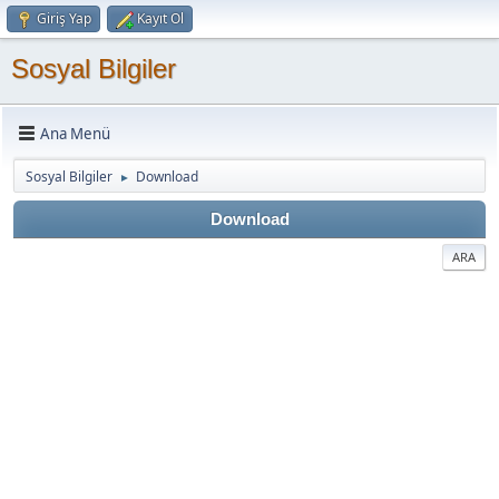
Giriş Yap
Kayıt Ol
Sosyal Bilgiler
Ana Menü
Sosyal Bilgiler
Download
►
Download
ARA