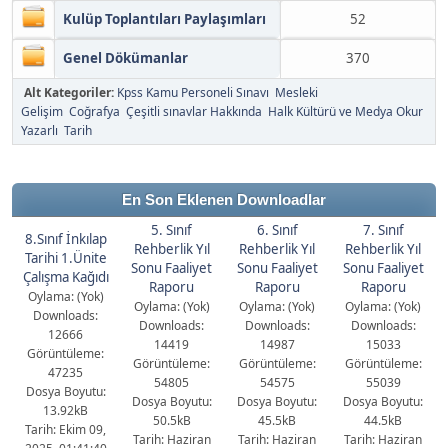
Kulüp Toplantıları Paylaşımları
52
Genel Dökümanlar
370
Alt Kategoriler:
Kpss Kamu Personeli Sınavı
Mesleki
Gelişim
Coğrafya
Çeşitli sınavlar Hakkında
Halk Kültürü ve Medya Okur
Yazarlı
Tarih
En Son Eklenen Downloadlar
5. Sınıf
6. Sınıf
7. Sınıf
8.Sınıf İnkılap
Rehberlik Yıl
Rehberlik Yıl
Rehberlik Yıl
Tarihi 1.Ünite
Sonu Faaliyet
Sonu Faaliyet
Sonu Faaliyet
Çalışma Kağıdı
Raporu
Raporu
Raporu
Oylama: (Yok)
Oylama: (Yok)
Oylama: (Yok)
Oylama: (Yok)
Downloads:
Downloads:
Downloads:
Downloads:
12666
14419
14987
15033
Görüntüleme:
Görüntüleme:
Görüntüleme:
Görüntüleme:
47235
54805
54575
55039
Dosya Boyutu:
Dosya Boyutu:
Dosya Boyutu:
Dosya Boyutu:
13.92kB
50.5kB
45.5kB
44.5kB
Tarih: Ekim 09,
Tarih: Haziran
Tarih: Haziran
Tarih: Haziran