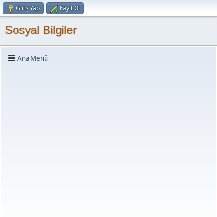
Giriş Yap
Kayıt Ol
Sosyal Bilgiler
Ana Menü