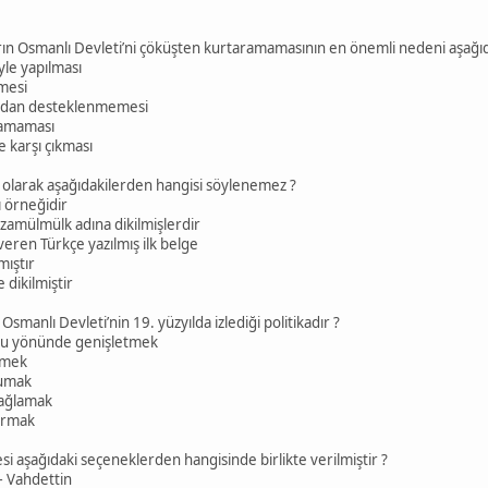
tların Osmanlı Devleti’ni çöküşten kurtaramamasının en önemli nedeni aşağı
yle yapılması
mesi
fından desteklenmemesi
ılamaması
e karşı çıkması
ili olarak aşağıdakilerden hangisi söylenemez ?
lı örneğidir
izamülmülk adına dikilmişlerdir
 veren Türkçe yazılmış ilk belge
mıştır
 dikilmiştir
smanlı Devleti’nin 19. yüzyılda izlediği politikadır ?
oğu yönünde genişletmek
irmek
rumak
sağlamak
urmak
esi aşağıdaki seçeneklerden hangisinde birlikte verilmiştir ?
– Vahdettin