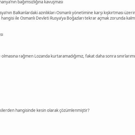
manya’nın bağımsızlığına kavuşması
usya’nın Balkanlardaki azınlıkları Osmanlı yönetimine karşı kışkırtması üzer
angisi ile Osmanlı Devleti Rusya’ya Boğazları tekrar açmak zorunda kalmı
sı
çinde olmasına rağmen Lozanda kurtaramadığımız, fakat daha sonra sınırlarımı
ilerden hangisinde kesin olarak çözümlenmiştir?