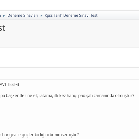
a
Deneme Sınavları
Kpss Tarih Deneme Sınavı Test
►
►
st
VI TEST-3
pa başkentlerine elçi atama, ilk kez hangi padişah zamanında olmuştur?
hangisi ile güçler birliğini benimsemiştir?