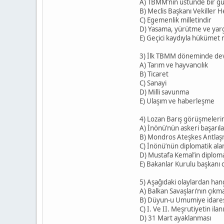
A) TBMM’nin üstünde bir gü
B) Meclis Başkanı Vekiller H
C) Egemenlik milletindir
D) Yasama, yürütme ve yargı
E) Geçici kaydıyla hükümet 
3) İlk TBMM döneminde devl
A) Tarım ve hayvancılık
B) Ticaret
C) Sanayi
D) Milli savunma
E) Ulaşım ve haberleşme
4) Lozan Barış görüşmelerin
A) İnönü’nün askeri başarıla
B) Mondros Ateşkes Antlaşm
C) İnönü’nün diplomatik alan
D) Mustafa Kemal’in diploma
E) Bakanlar Kurulu başkanı 
5) Aşağıdaki olaylardan ha
A) Balkan Savaşları’nın çıkm
B) Düyun-u Umumiye idares
C) I. Ve II. Meşrutiyetin ilanı
D) 31 Mart ayaklanması