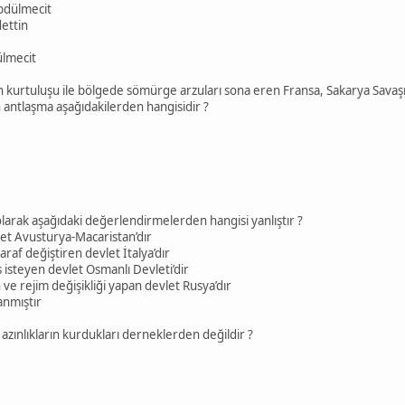
bdülmecit
dettin
ülmecit
in kurtuluşu ile bölgede sömürge arzuları sona eren Fransa, Sakarya S
aşma aşağıdakilerden hangisidir ?
i olarak aşağıdaki değerlendirmelerden hangisi yanlıştır ?
vlet Avusturya-Macaristan’dır
taraf değiştiren devlet İtalya’dır
 isteyen devlet Osmanlı Devleti’dir
n ve rejim değişikliği yapan devlet Rusya’dır
zanmıştır
azınlıkların kurdukları derneklerden değildir ?