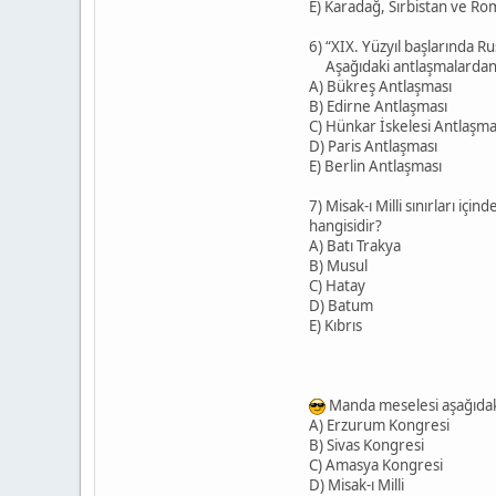
E) Karadağ, Sırbistan ve Ro
6) “XIX. Yüzyıl başlarında R
Aşağıdaki antlaşmalardan h
A) Bükreş Antlaşması
B) Edirne Antlaşması
C) Hünkar İskelesi Antlaşma
D) Paris Antlaşması
E) Berlin Antlaşması
7) Misak-ı Milli sınırları i
hangisidir?
A) Batı Trakya
B) Musul
C) Hatay
D) Batum
E) Kıbrıs
Manda meselesi aşağıdak
A) Erzurum Kongresi
B) Sivas Kongresi
C) Amasya Kongresi
D) Misak-ı Milli