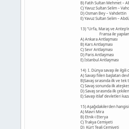
B) Fatih Sultan Mehmet – A
C) Yavuz Sultan Selim – Vah
D) Osman Bey – Vahdettin
E) Yavuz Sultan Selim – Abd
13) “Urfa, Maraş ve Antep’
Fransa ile yapılan antl
A) Ankara Antlaşması
B) Kars Antlaşması
C) Sevr Antlaşması
D) Paris Antlaşması
E) İstanbul Antlaşması
14) I. Dünya savaşı ile ilgil
A) Savaşı fiilen başlatan de
B)Savaş sırasında ilk ve tek 
C) Savaş sonunda ilk ateşkes
D) Savaş sırasında ilk çekile
E) Savaşı itilaf devletleri ka
15) Aşağıdakilerden hangisi 
A) Mavri Mira
B) Etnik-i Eterya
C) Trakya Cemiyeti
D) Kürt Teali Cemiyeti