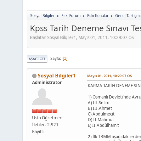
Sosyal Bilgiler
Eski Forum
Eski Konular
Genel Tartışm
►
►
►
Kpss Tarih Deneme Sınavı Te
Başlatan Sosyal Bilgiler1, Mayıs 01, 2011, 10:29:07 ÖS
Sayfa
1
AŞAĞI GIT
Sosyal Bilgiler1
Mayıs 01, 2011, 10:29:07 ÖS
Administrator
KARMA TARİH DENEME SINA
1) Osmanlı Devleti’nde Avru
A) III.Selim
B) III.Ahmet
C) Abdülmecit
Usta Öğretmen
D) II.Mahmut
İletiler: 2,921
E) II.Abdülhamit
Kayıtlı
2) İlk TBMM aşağıdakilerden 