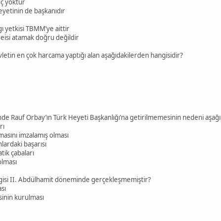
ç yoktur
eyetinin de başkanıdır
 yetkisi TBMM’ye aittir
reisi atamak doğru değildir
etin en çok harcama yaptığı alan aşağıdakilerden hangisidir?
de Rauf Orbay’ın Türk Heyeti Başkanlığı’na getirilmemesinin nedeni aşağı
rı
asını imzalamış olması
lardaki başarısı
tik çabaları
olması
ngisi II. Abdülhamit döneminde gerçekleşmemiştir?
ası
inin kurulması