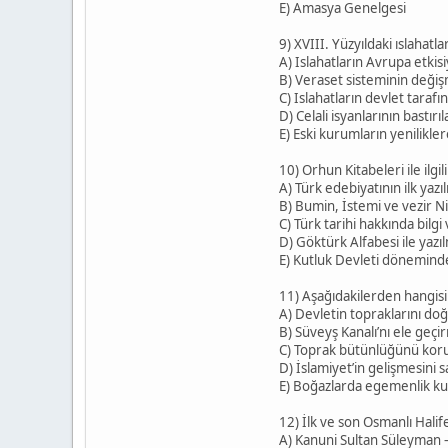
E) Amasya Genelgesi
9) XVIII. Yüzyıldaki ıslaha
A) Islahatların Avrupa etkisi
B) Veraset sisteminin değiş
C) Islahatların devlet tara
D) Celali isyanlarının bastır
E) Eski kurumların yenilikler
10) Orhun Kitabeleri ile ilg
A) Türk edebiyatının ilk yazı
B) Bumin, İstemi ve vezir N
C) Türk tarihi hakkında bilgi
D) Göktürk Alfabesi ile yazıl
E) Kutluk Devleti döneminde
11) Aşağıdakilerden hangisi O
A) Devletin topraklarını d
B) Süveyş Kanalı’nı ele geç
C) Toprak bütünlüğünü ko
D) İslamiyet’in gelişmesini 
E) Boğazlarda egemenlik k
12) İlk ve son Osmanlı Halif
A) Kanuni Sultan Süleyman 