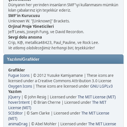
Dünyanın her yerinden insanların SMF'\yi kullanmasını mümkün
kılan çabalarınız için teşekkür ederiz.
SMF'in Kurucusu
Unknown W. "[Unknown]" Brackets.
Orjinal Proje Yöneticileri
Jeff Lewis, Joseph Fung, ve David Recordon.
Sevgi dolu anısına
Crip, K@, metallica48423, Paul_Pauline, ve Rock Lee.
Ve atlamış olabileceğimiz herhangi biri, teşekkürler!
Yazılım/Grafikler
Grafikler
Fugue Icons
| © 2012 Yusuke Kamiyamane | These icons are
licensed under a Creative Commons Attribution 3.0 License
Oxygen Icons
| These icons are licensed under
GNU LGPLv3
Yazılım
JQuery
| © John Resig | Licensed under
The MIT License (MIT)
hoverIntent
| © Brian Cherne | Licensed under
The MIT
License (MIT)
SCEditor
| © Sam Clarke | Licensed under
The MIT License
(MIT)
animaDrag
| © Abel Mohler | Licensed under
The MIT License