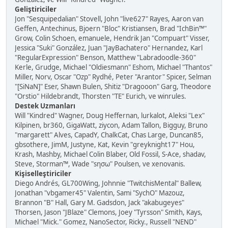
Geliştiriciler
Jon "Sesquipedalian" Stovell, John "live627" Rayes, Aaron van
Geffen, Antechinus, Bjoern "Bloc" Kristiansen, Brad "IchBin™"
Grow, Colin Schoen, emanuele, Hendrik Jan "Compuart" Visser,
Jessica "Suki" González, Juan "JayBachatero" Hernandez, Karl
"RegularExpression" Benson, Matthew "Labradoodle-360"
Kerle, Grudge, Michael "Oldiesmann" Eshom, Michael "Thantos"
Miller, Norv, Oscar "Ozp" Rydhé, Peter "Arantor" Spicer, Selman
"[SiNaN]" Eser, Shawn Bulen, Shitiz "Dragooon" Garg, Theodore
"Orstio" Hildebrandt, Thorsten "TE" Eurich, ve winrules.
Destek Uzmanları
Will "Kindred" Wagner, Doug Heffernan, lurkalot, Aleksi "Lex"
Kilpinen, br360, GigaWatt, ziycon, Adam Tallon, Bigguy, Bruno
"margarett" Alves, CapadY, ChalkCat, Chas Large, Duncan85,
gbsothere, JimM, Justyne, Kat, Kevin "greyknight17" Hou,
Krash, Mashby, Michael Colin Blaber, Old Fossil, S-Ace, shadav,
Steve, Storman™, Wade "sησω" Poulsen, ve xenovanis.
Kişiselleştiriciler
Diego Andrés, GL700Wing, Johnnie "TwitchisMental" Ballew,
Jonathan "vbgamer45" Valentin, Sami "SychO" Mazouz,
Brannon "B" Hall, Gary M. Gadsdon, Jack "akabugeyes"
Thorsen, Jason "JBlaze" Clemons, Joey "Tyrsson" Smith, Kays,
Michael "Mick." Gomez, NanoSector, Ricky., Russell "NEND"