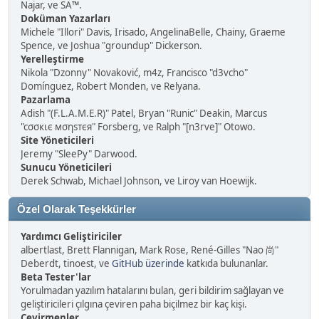
Najar, ve SA™.
Doküman Yazarları
Michele "Illori" Davis, Irisado, AngelinaBelle, Chainy, Graeme
Spence, ve Joshua "groundup" Dickerson.
Yerelleştirme
Nikola "Dzonny" Novaković, m4z, Francisco "d3vcho"
Domínguez, Robert Monden, ve Relyana.
Pazarlama
Adish "(F.L.A.M.E.R)" Patel, Bryan "Runic" Deakin, Marcus
"cσσкιє мσηѕтєя" Forsberg, ve Ralph "[n3rve]" Otowo.
Site Yöneticileri
Jeremy "SleePy" Darwood.
Sunucu Yöneticileri
Derek Schwab, Michael Johnson, ve Liroy van Hoewijk.
Özel Olarak Teşekkürler
Yardımcı Geliştiriciler
albertlast, Brett Flannigan, Mark Rose, René-Gilles "Nao 尚"
Deberdt, tinoest, ve
GitHub üzerinde
katkıda bulunanlar.
Beta Tester'lar
Yorulmadan yazılım hatalarını bulan, geri bildirim sağlayan ve
geliştiricileri çılgına çeviren paha biçilmez bir kaç kişi.
Çevirmenler