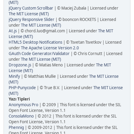
(MIT)
jQuery Custom Scrollbar
| © Maciej Zubala | Licensed under
The MIT License (MIT)
jQuery Responsive Slider
| © booncon ROCKETS | Licensed
under
The MIT License (MIT)
At.js
| © chord.luo@gmail.com | Licensed under
The MIT
License (MIT)
HTML5 Desktop Notifications
| © Tsvetan Tsvetkov | Licensed
under
The Apache License Version 2.0
GAuth Code Generator/Validator
| © Chris Cornutt | Licensed
under
The MIT License (MIT)
Dropzone.js
| © Matias Meno | Licensed under
The MIT
License (MIT)
Minify
| © Matthias Mullie | Licensed under
The MIT License
(MIT)
PHP-Punycode
| © True B.V. | Licensed under
The MIT License
(MIT)
Yazı Tipleri
Anonymous Pro
| © 2009 | This font is licensed under the SIL
Open Font License, Version 1.1
ConsolaMono
| © 2012 | This font is licensed under the SIL
Open Font License, Version 1.1
Phennig
| © 2009-2012 | This font is licensed under the SIL
Open Font License, Version 1.1