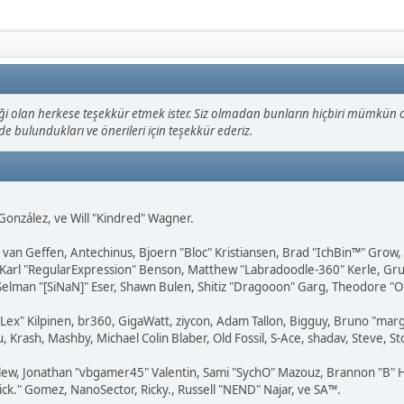
olan herkese teşekkür etmek ister. Siz olmadan bunların hiçbiri mümkün ola
mde bulundukları ve önerileri için teşekkür ederiz.
i" González, ve Will "Kindred" Wagner.
on van Geffen, Antechinus, Bjoern "Bloc" Kristiansen, Brad "IchBin™" Grow
, Karl "RegularExpression" Benson, Matthew "Labradoodle-360" Kerle, Gr
 Selman "[SiNaN]" Eser, Shawn Bulen, Shitiz "Dragooon" Garg, Theodore "Or
 "Lex" Kilpinen, br360, GigaWatt, ziycon, Adam Tallon, Bigguy, Bruno "ma
, Krash, Mashby, Michael Colin Blaber, Old Fossil, S-Ace, shadav, Steve,
lew, Jonathan "vbgamer45" Valentin, Sami "SychO" Mazouz, Brannon "B" H
ick." Gomez, NanoSector, Ricky., Russell "NEND" Najar, ve SA™.