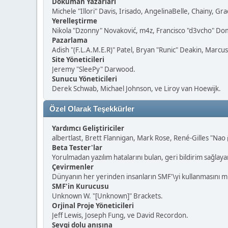
Doküman Yazarları
Michele "Illori" Davis, Irisado, AngelinaBelle, Chainy, 
Yerelleştirme
Nikola "Dzonny" Novaković, m4z, Francisco "d3vcho" D
Pazarlama
Adish "(F.L.A.M.E.R)" Patel, Bryan "Runic" Deakin, Marcu
Site Yöneticileri
Jeremy "SleePy" Darwood.
Sunucu Yöneticileri
Derek Schwab, Michael Johnson, ve Liroy van Hoewijk.
Özel Olarak Teşekkürler
Yardımcı Geliştiriciler
albertlast, Brett Flannigan, Mark Rose, René-Gilles "Nao
Beta Tester'lar
Yorulmadan yazılım hatalarını bulan, geri bildirim sağlayan v
Çevirmenler
Dünyanın her yerinden insanların SMF'\yi kullanmasını mü
SMF'in Kurucusu
Unknown W. "[Unknown]" Brackets.
Orjinal Proje Yöneticileri
Jeff Lewis, Joseph Fung, ve David Recordon.
Sevgi dolu anısına