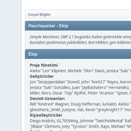
Sosyal Bilgiler
Hazırlayanlar - Ekip
Simple Machines, SMF 2.1 bugünkü haline getirmekte emeği 
buradan yazılımımızı yükledikleri, test ettikleri, geri bildiri
Ekip
Proje Yönetimi
Aleksi "Lex" Kilpinen, Michele "Illori" Davis, Jessica "Suk
Geliştiriciler
Jon "Sesquipedalian" Stovell, John "live627" Rayes, Aar
Jessica "Suki" González, Juan "JayBachatero" Hernandez
Miller, Norv, Oscar "Ozp" Rydhé, Peter "Arantor" Spicer,
Destek Uzmanları
Will "Kindred" Wagner, Doug Heffernan, lurkalot, Aleksi
gbsothere, JimM, Justyne, Kat, Kevin "greyknight17" Hou
Kişiselleştiriciler
Diego Andrés, GL700Wing, Johnnie "TwitchisMental" Bal
"JBlaze" Clemons, Joey "Tyrsson" Smith, Kays, Michael "M