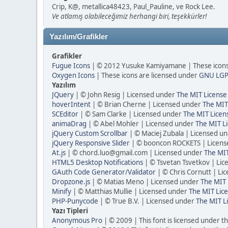
Crip, K@, metallica48423, Paul_Pauline, ve Rock Lee.
Ve atlamış olabileceğimiz herhangi biri, teşekkürler!
Yazılım/Grafikler
Grafikler
Fugue Icons
| © 2012 Yusuke Kamiyamane | These icons 
Oxygen Icons
| These icons are licensed under
GNU LGP
Yazılım
JQuery
| © John Resig | Licensed under
The MIT License
hoverIntent
| © Brian Cherne | Licensed under
The MIT
SCEditor
| © Sam Clarke | Licensed under
The MIT Licen
animaDrag
| © Abel Mohler | Licensed under
The MIT Li
jQuery Custom Scrollbar
| © Maciej Zubala | Licensed u
jQuery Responsive Slider
| © booncon ROCKETS | Licen
At.js
| © chord.luo@gmail.com | Licensed under
The MIT
HTML5 Desktop Notifications
| © Tsvetan Tsvetkov | Li
GAuth Code Generator/Validator
| © Chris Cornutt | L
Dropzone.js
| © Matias Meno | Licensed under
The MIT 
Minify
| © Matthias Mullie | Licensed under
The MIT Lice
PHP-Punycode
| © True B.V. | Licensed under
The MIT L
Yazı Tipleri
Anonymous Pro
| © 2009 | This font is licensed under t