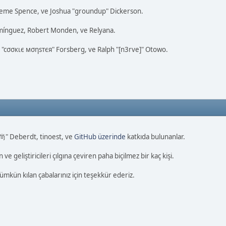
Graeme Spence, ve Joshua "groundup" Dickerson.
omínguez, Robert Monden, ve Relyana.
s "cσσкιє мσηѕтєя" Forsberg, ve Ralph "[n3rve]" Otowo.
 尚" Deberdt, tinoest, ve
GitHub üzerinde
katkıda bulunanlar.
e geliştiricileri çılgına çeviren paha biçilmez bir kaç kişi.
mkün kılan çabalarınız için teşekkür ederiz.