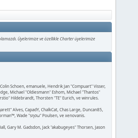
mazdı. Üyelerimize ve özellikle Charter üyelerimize
, Colin Schoen, emanuele, Hendrik Jan "Compuart" Visser,
udge, Michael "Oldiesmann" Eshom, Michael "Thantos"
stio" Hildebrandt, Thorsten "TE" Eurich, ve winrules.
rgarett" Alves, CapadY, ChalkCat, Chas Large, Duncan85,
 Storman™, Wade "sησω" Poulsen, ve xenovanis.
all, Gary M. Gadsdon, Jack "akabugeyes" Thorsen, Jason