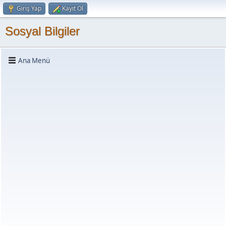
Giriş Yap
Kayıt Ol
Sosyal Bilgiler
Ana Menü