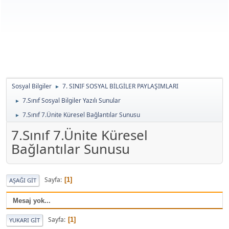
Sosyal Bilgiler
7. SINIF SOSYAL BİLGİLER PAYLAŞIMLARI
►
7.Sınıf Sosyal Bilgiler Yazılı Sunular
►
7.Sınıf 7.Ünite Küresel Bağlantılar Sunusu
►
7.Sınıf 7.Ünite Küresel
Bağlantılar Sunusu
Sayfa
1
AŞAĞI GIT
Mesaj yok...
Sayfa
1
YUKARI GIT