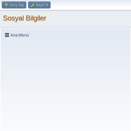
Giriş Yap
Kayıt Ol
Sosyal Bilgiler
Ana Menü