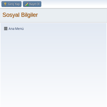
Giriş Yap
Kayıt Ol
Sosyal Bilgiler
Ana Menü