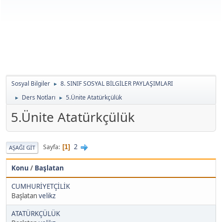
Sosyal Bilgiler
8. SINIF SOSYAL BİLGİLER PAYLAŞIMLARI
►
Ders Notları
5.Ünite Atatürkçülük
►
►
5.Ünite Atatürkçülük
2
Sayfa
1
AŞAĞI GIT
Konu
/
Başlatan
CUMHURİYETÇİLİK
Başlatan
velikz
ATATÜRKÇÜLÜK