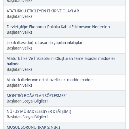
Başlatan
velikz
ATATÜRK'Ü ETKİLEYEN FİKİR VE OLAYLAR
Başlatan
velikz
Devletçiliğin Ekonomik Politika Kabul Edilmesinin Nedenleri
Başlatan
velikz
laiklik ilkesi doğrultusunda yapılan inkılaplar
Başlatan
velikz
Atatürk İlke Ve İnkılaplarını Oluşturan Temel Esaslar maddeler
halinde
Başlatan
velikz
Atatürk ilkelerinin ortak özellikleri madde madde
Başlatan
velikz
MONTRÖ BOÃAZLAR SÖZLEŞMESİ
Başlatan
Sosyal Bilgiler1
NÜFUS MÜBADELESİ(YER DEÃİŞİMİ)
Başlatan
Sosyal Bilgiler1
MUSUL SORUNU(IRAK SINIRI)