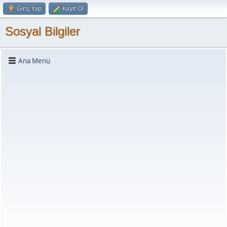
Giriş Yap
Kayıt Ol
Sosyal Bilgiler
Ana Menü