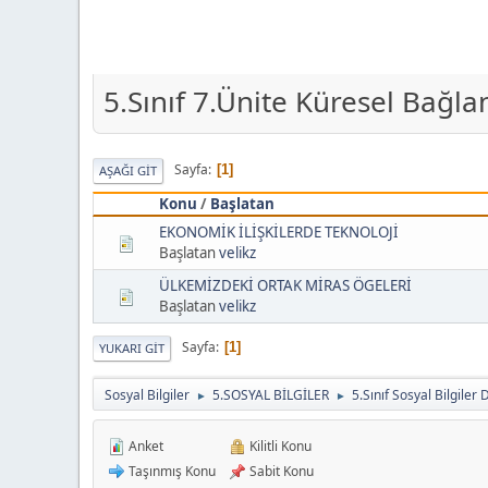
5.Sınıf 7.Ünite Küresel Bağla
Sayfa
1
AŞAĞI GIT
Konu
/
Başlatan
EKONOMİK İLİŞKİLERDE TEKNOLOJİ
Başlatan
velikz
ÜLKEMİZDEKİ ORTAK MİRAS ÖGELERİ
Başlatan
velikz
Sayfa
1
YUKARI GIT
Sosyal Bilgiler
5.SOSYAL BİLGİLER
5.Sınıf Sosyal Bilgiler 
►
►
Anket
Kilitli Konu
Taşınmış Konu
Sabit Konu