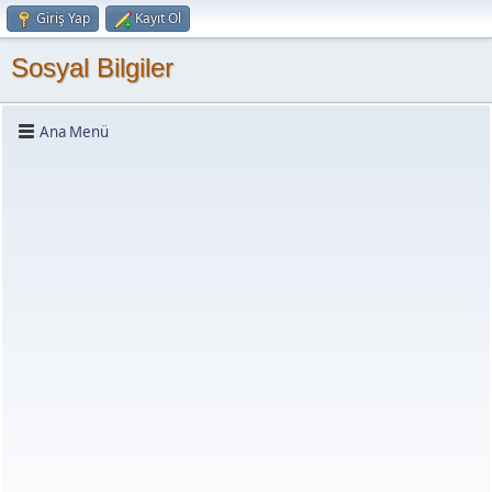
Giriş Yap
Kayıt Ol
Sosyal Bilgiler
Ana Menü