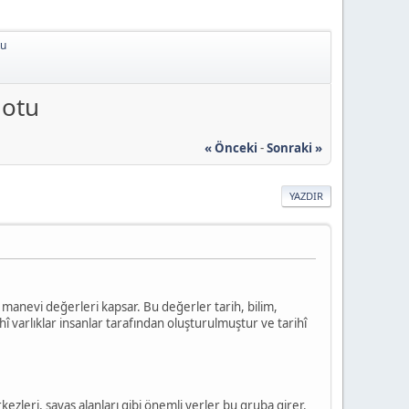
tu
Notu
« Önceki
-
Sonraki »
YAZDIR
 manevi değerleri kapsar. Bu değerler tarih, bilim,
ihî varlıklar insanlar tarafından oluşturulmuştur ve tarihî
kezleri, savaş alanları gibi önemli yerler bu gruba girer.