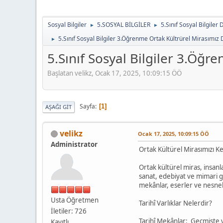
Sosyal Bilgiler
5.SOSYAL BİLGİLER
5.Sınıf Sosyal Bilgiler 
►
►
5.Sınıf Sosyal Bilgiler 3.Öğrenme Ortak Kültrürel Mirasımız
►
5.Sınıf Sosyal Bilgiler 3.Öğ
Başlatan velikz, Ocak 17, 2025, 10:09:15 ÖÖ
Sayfa
1
AŞAĞI GIT
velikz
Ocak 17, 2025, 10:09:15 ÖÖ
Administrator
Ortak Kültürel Mirasımızı K
Ortak kültürel miras, insanl
sanat, edebiyat ve mimari gib
mekânlar, eserler ve nesneler
Usta Öğretmen
Tarihî Varlıklar Nelerdir?
İletiler: 726
Tarihî Mekânlar: Geçmişte ya
Kayıtlı