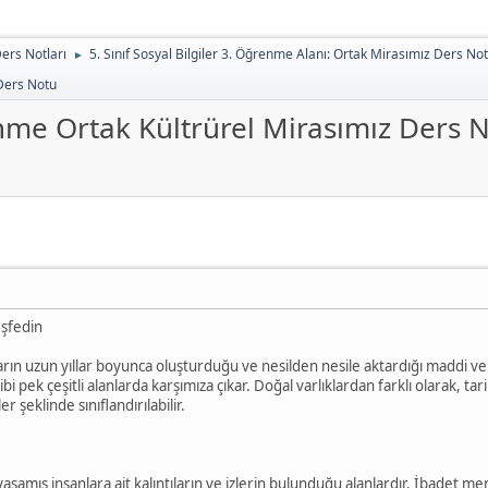
Ders Notları
5. Sınıf Sosyal Bilgiler 3. Öğrenme Alanı: Ortak Mirasımız Ders No
►
 Ders Notu
renme Ortak Kültrürel Mirasımız Ders 
eşfedin
arın uzun yıllar boyunca oluşturduğu ve nesilden nesile aktardığı maddi ve
i pek çeşitli alanlarda karşımıza çıkar. Doğal varlıklardan farklı olarak, tar
 şeklinde sınıflandırılabilir.
şamış insanlara ait kalıntıların ve izlerin bulunduğu alanlardır. İbadet mer