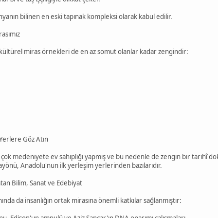
yanın bilinen en eski tapınak kompleksi olarak kabul edilir.
rasımız
ültürel miras örnekleri de en az somut olanlar kadar zengindir:
Yerlere Göz Atın
çok medeniyete ev sahipliği yapmış ve bu nedenle de zengin bir tarihî dok
ayönü, Anadolu'nun ilk yerleşim yerlerinden bazılarıdır.
an Bilim, Sanat ve Edebiyat
nında da insanlığın ortak mirasına önemli katkılar sağlanmıştır:
onu, Edison'un ampulü ve Aziz Sancar'ın DNA onarımı çalışmaları.