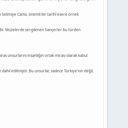
ki Selimiye Camii, önemli bir tarihî esere örnek
dir. Müzelerde sergilenen hançerler bu türden
iras unsurlarını insanlığın ortak mirası olarak kabul
hil edilmiştir. Bu unsurlar, sadece Türkiye'nin değil,