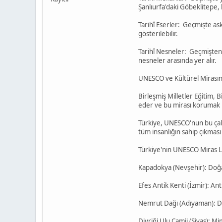
Şanlıurfa'daki Göbeklitepe,
Tarihî Eserler: Geçmişte aske
gösterilebilir.
Tarihî Nesneler: Geçmişten
nesneler arasında yer alır.
UNESCO ve Kültürel Mirası
Birleşmiş Milletler Eğitim, 
eder ve bu mirası korumak i
Türkiye, UNESCO'nun bu çalı
tüm insanlığın sahip çıkması
Türkiye'nin UNESCO Miras 
Kapadokya (Nevşehir): Doğal
Efes Antik Kenti (İzmir): An
Nemrut Dağı (Adıyaman): Dev
Divriği Ulu Camii (Sivas): Mim