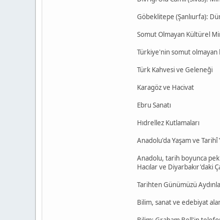
Göbeklitepe (Şanlıurfa): Dün
Somut Olmayan Kültürel Mi
Türkiye'nin somut olmayan k
Türk Kahvesi ve Geleneği
Karagöz ve Hacivat
Ebru Sanatı
Hıdrellez Kutlamaları
Anadolu'da Yaşam ve Tarihî 
Anadolu, tarih boyunca pek 
Hacılar ve Diyarbakır'daki Ç
Tarihten Günümüzü Aydınlat
Bilim, sanat ve edebiyat ala
Bilim: Graham Bell'in telef