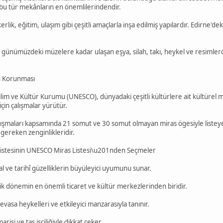
 bu tür mekânların en önemlilerindendir.
rlik, eğitim, ulaşım gibi çeşitli amaçlarla inşa edilmiş yapılardır. Edirne'de
 günümüzdeki müzelere kadar ulaşan eşya, silah, takı, heykel ve resimler
n Korunması
Bilim ve Kültür Kurumu (UNESCO), dünyadaki çeşitli kültürlere ait kültürel m
çin çalışmalar yürütür.
şmaları kapsamında 21 somut ve 30 somut olmayan miras ögesiyle listeye da
 gereken zenginlikleridir.
Listesinin UNESCO Miras Listesi\u201nden Seçmeler
 ve tarihî güzelliklerin büyüleyici uyumunu sunar.
tik dönemin en önemli ticaret ve kültür merkezlerinden biridir.
asa heykelleri ve etkileyici manzarasıyla tanınır.
arisi ve taş işçiliğiyle dikkat çeker.