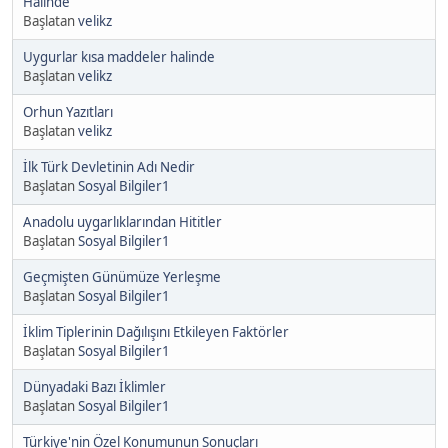
Halinde
Başlatan
velikz
Uygurlar kısa maddeler halinde
Başlatan
velikz
Orhun Yazıtları
Başlatan
velikz
İlk Türk Devletinin Adı Nedir
Başlatan
Sosyal Bilgiler1
Anadolu uygarlıklarından Hititler
Başlatan
Sosyal Bilgiler1
Geçmişten Günümüze Yerleşme
Başlatan
Sosyal Bilgiler1
İklim Tiplerinin Dağılışını Etkileyen Faktörler
Başlatan
Sosyal Bilgiler1
Dünyadaki Bazı İklimler
Başlatan
Sosyal Bilgiler1
Türkiye'nin Özel Konumunun Sonuçları