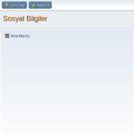
Giriş Yap
Kayıt Ol
Sosyal Bilgiler
Ana Menü