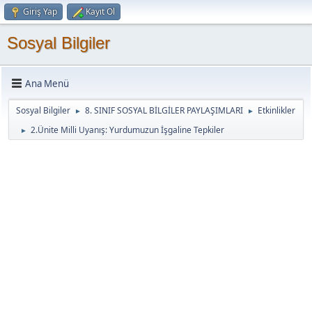
Giriş Yap
Kayıt Ol
Sosyal Bilgiler
Ana Menü
Sosyal Bilgiler
8. SINIF SOSYAL BİLGİLER PAYLAŞIMLARI
Etkinlikler
►
►
2.Ünite Milli Uyanış: Yurdumuzun İşgaline Tepkiler
►