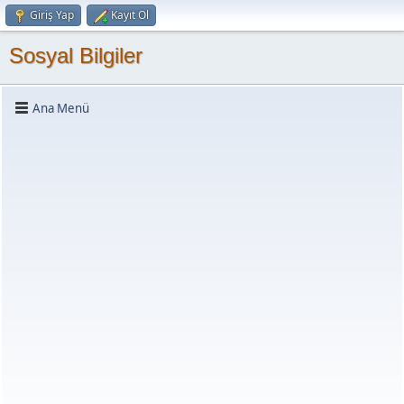
Giriş Yap
Kayıt Ol
Sosyal Bilgiler
Ana Menü