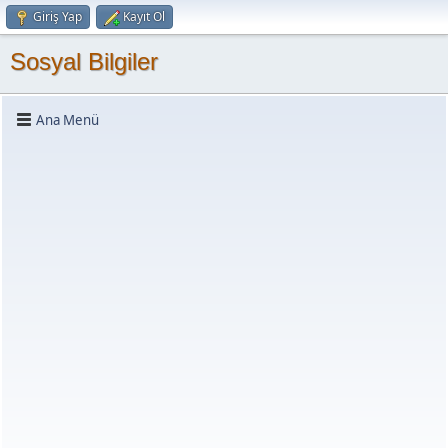
Giriş Yap
Kayıt Ol
Sosyal Bilgiler
Ana Menü