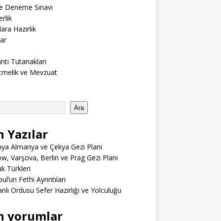
ne Deneme Sınavı
rlik
lara Hazırlık
ar
ntı Tutanakları
tmelik ve Mevzuat
Ara
n Yazılar
ya Almanya ve Çekya Gezi Planı
w, Varşova, Berlin ve Prag Gezi Planı
 Türkleri
ul’un Fethi Ayrıntıları
lı Ordusu Sefer Hazırlığı ve Yolculuğu
n yorumlar