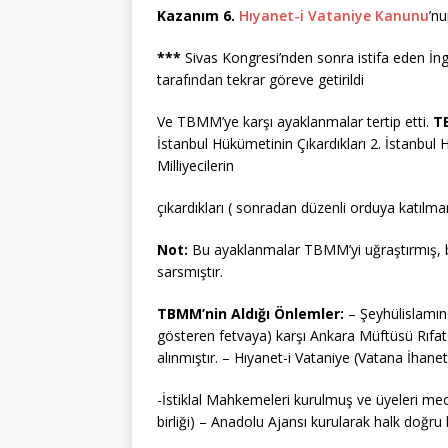
Kazanım 6.
Hıyanet-i Vataniye Kanunu
’nu
***
Sivas Kongresi’nden sonra istifa eden İngil
tarafından tekrar göreve getirildi
Ve TBMM’ye karşı ayaklanmalar tertip etti.
T
İstanbul Hükümetinin Çıkardıkları 2. İstanbul Hü
Milliyecilerin
çıkardıkları ( sonradan düzenli orduya katılmama
Not:
Bu ayaklanmalar TBMM’yi uğraştırmış, b
sarsmıştır.
TBMM’nin Aldığı Önlemler:
– Şeyhülislamın 
gösteren fetvaya) karşı Ankara Müftüsü Rıfat 
alınmıştır. – Hıyanet-i Vataniye (Vatana İhanet
-İstiklal Mahkemeleri kurulmuş ve üyeleri mecl
birliği) – Anadolu Ajansı kurularak halk doğru bi