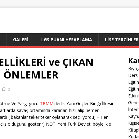
R
GALERI
LGS PUANI HESAPLAMA
LİSE TERCİHLER
LLİKLERİ ve ÇIKAN
Ka
Biyog
N ÖNLEMLER
Ders 
Eğiti
Eğiti
0
Etkin
Gene
ütme Ve Yargı gücü
TBMM
’dedir. Yani Güçler Birliği İlkesini
İnter
rtlarda savaş ortamında kararları hızlı alıp hemen
Kayn
rdı ( bakanlar teker teker oylanarak seçiliyordu) – Her
Kişis
clis olduğunu gösterir) NOT: Yeni Türk Devleti böylelikle
Kitap
Kutla