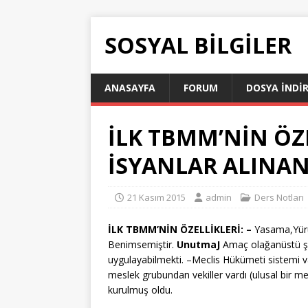
SOSYAL BILGILER
ANASAYFA
FORUM
DOSYA İNDI
İLK TBMM’NİN ÖZE
İSYANLAR ALINA
21 Kasım 2015
admin
Ders Notları
İLK TBMM’NİN ÖZELLİKLERİ: –
Yasama,Yür
Benimsemiştir.
Unutma
J
Amaç olağanüstü şa
uygulayabilmekti. –Meclis Hükümeti sistemi va
meslek grubundan vekiller vardı (ulusal bir me
kurulmuş oldu.