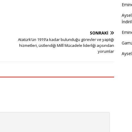
Emine
Aysel
İndir
Emine
SONRAKI
Atatürk’ün 1919’a kadar bulunduğu görevler ve yaptığı
Gamz
hizmetleri, üstlendiği Millî Mücadele liderliği açısından
yorumlar
Aysel