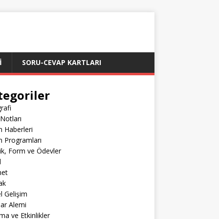
İ
SORU-CEVAP KARTLARI
tegoriler
rafi
Notları
m Haberleri
m Programları
lik, Form ve Ödevler
l
net
ak
el Gelişim
lar Alemi
ma ve Etkinlikler