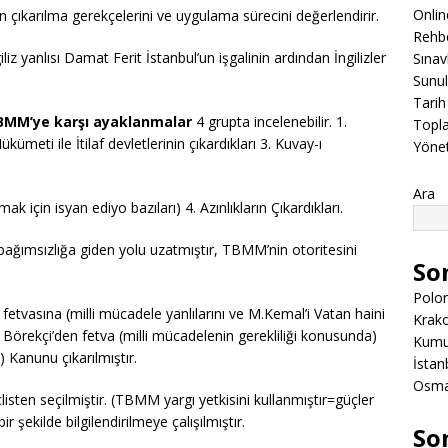
Onli
n çıkarılma gerekçelerini ve uygulama sürecini değerlendirir.
Rehbe
iz yanlısı Damat Ferit İstanbul’un işgalinin ardından İngilizler
Sınav
Sunul
Tarih
BMM’ye karşı ayaklanmalar
4 grupta incelenebilir. 1.
Topla
kümeti ile İtilaf devletlerinin çıkardıkları 3. Kuvay-ı
Yöne
Ara
k için isyan ediyo bazıları) 4. Azınlıkların Çıkardıkları.
ağımsızlığa giden yolu uzatmıştır, TBMM’nin otoritesini
So
Polon
fetvasına (milli mücadele yanlılarını ve M.Kemal’i Vatan haini
Krako
Börekçi’den fetva (milli mücadelenin gerekliliği konusunda)
Kumuk
) Kanunu çıkarılmıştır.
İstanb
Osman
isten seçilmiştir. (TBMM yargı yetkisini kullanmıştır=güçler
r şekilde bilgilendirilmeye çalışılmıştır.
So